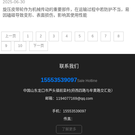
2025-06-30
旋压皮带轮作为机械传动的重要部件，在运输过程中若防护不当，易
因磕碰导致变形、表面损伤，影响其使用性能
上一页
1
2
3
4
5
6
7
8
9
10
下一页
联系我们
15553539097
Sale Hotline
中国山东龙口市芦头镇前栾村(府西四路与牟黄路交汇处）
邮箱：1194077169@qq.com
手机：15553539097
传真：
了解更多