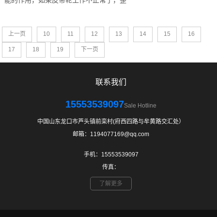
能的作用，如果皮带轮工作不正常了，整
上一页
10
11
12
13
14
15
16
17
18
19
下一页
联系我们
15553539097
Sale Hotline
中国山东龙口市芦头镇前栾村(府西四路与牟黄路交汇处）
邮箱：1194077169@qq.com
手机：15553539097
传真：
了解更多