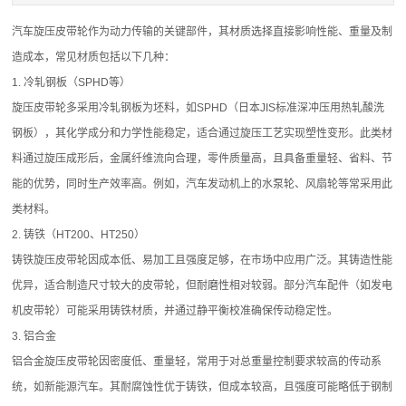
汽车
旋压皮带轮
作为动力传输的关键部件，其材质选择直接影响性能、重量及制
造成本，常见材质包括以下几种：
1. 冷轧钢板（SPHD等）
旋压
皮带轮
多采用冷轧钢板为坯料，如SPHD（日本JIS标准深冲压用热轧酸洗
钢板），其化学成分和力学性能稳定，适合通过旋压工艺实现塑性变形。此类材
料通过旋压成形后，金属纤维流向合理，零件质量高，且具备重量轻、省料、节
能的优势，同时生产效率高。例如，汽车发动机上的水泵轮、风扇轮等常采用此
类材料。
2. 铸铁（HT200、HT250）
铸铁
旋压皮带轮
因成本低、易加工且强度足够，在市场中应用广泛。其铸造性能
优异，适合制造尺寸较大的
皮带轮
，但耐磨性相对较弱。部分汽车配件（如发电
机
皮带轮
）可能采用铸铁材质，并通过静平衡校准确保传动稳定性。
3. 铝合金
铝合金旋压
皮带轮
因密度低、重量轻，常用于对总重量控制要求较高的传动系
统，如新能源汽车。其耐腐蚀性优于铸铁，但成本较高，且强度可能略低于钢制