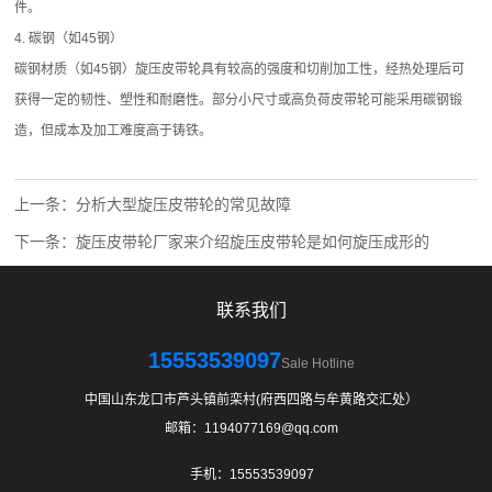
件。
4. 碳钢（如45钢）
碳钢材质（如45钢）旋压
皮带轮
具有较高的强度和切削加工性，经热处理后可
获得一定的韧性、塑性和耐磨性。部分小尺寸或高负荷皮带轮可能采用碳钢锻
造，但成本及加工难度高于铸铁。
上一条：
分析大型旋压皮带轮的常见故障
下一条：
旋压皮带轮厂家来介绍旋压皮带轮是如何旋压成形的
联系我们
15553539097
Sale Hotline
中国山东龙口市芦头镇前栾村(府西四路与牟黄路交汇处）
邮箱：1194077169@qq.com
手机：15553539097