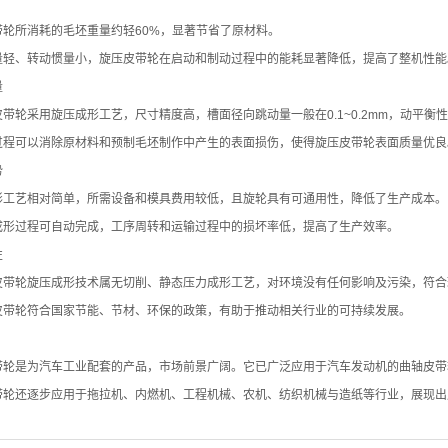
带轮
所消耗的毛坯重量约轻60%，显著节省了原材料。
量轻、转动惯量小，
旋压皮带轮
在启动和制动过程中的能耗显著降低，提高了整机性能
量
皮带轮
采用旋压成形工艺，尺寸精度高，槽面径向跳动量一般在0.1~0.2mm，动平衡
过程可以消除原材料和预制毛坯制作中产生的表面损伤，使得旋压
皮带轮
表面质量优良
势
形工艺相对简单，所需设备和模具费用较低，且旋轮具有可通用性，降低了生产成本。
成形过程可自动完成，工序周转和运输过程中的损坏率低，提高了生产效率。
性
皮带轮
旋压成形技术属无切削、静态压力成形工艺，对环境没有任何影响及污染，符合
皮带轮
符合国家节能、节材、环保的政策，有助于推动相关行业的可持续发展。
带轮
是为汽车工业配套的产品，市场前景广阔。它已广泛应用于汽车发动机的曲轴皮带
带轮
还逐步应用于拖拉机、内燃机、工程机械、农机、纺织机械与造纸等行业，展现出