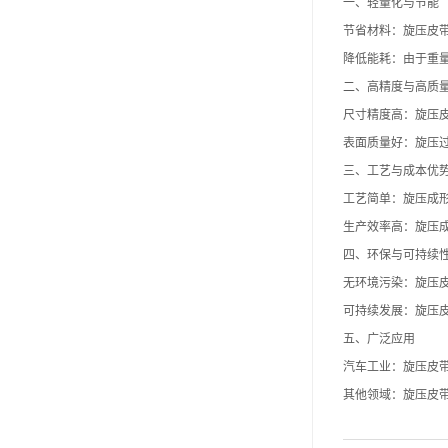
一、轻量化与节能
节省材料：旋压
皮
降低能耗：由于重
二、高精度与高质
尺寸精度高：旋压
表面质量好：旋压
三、工艺与成本优
工艺简单：旋压成
生产效率高：旋压
四、环保与可持续
无环境污染：旋压
可持续发展：旋压
五、广泛应用
汽车工业：
旋压皮
其他领域：
旋压皮