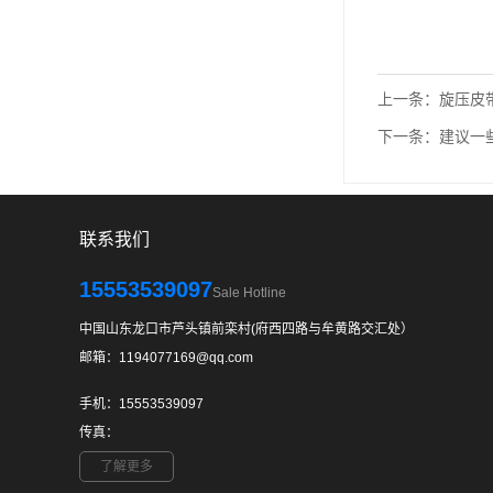
上一条：
旋压皮
下一条：
建议一
联系我们
15553539097
Sale Hotline
中国山东龙口市芦头镇前栾村(府西四路与牟黄路交汇处）
邮箱：1194077169@qq.com
手机：15553539097
传真：
了解更多