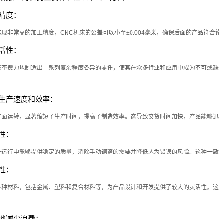
和精度：
现非常高的加工精度，CNC机床的公差可以小至±0.004毫米，确保后面的产品符
灵活性：
毫不费力地制造出一系列复杂程度各异的零件，使其在众多行业和应用中成为不可或缺
的生产速度和效率：
方面运转，显著缩短了生产时间，提高了制造效率。这导致交货时间加快，产品能够迅
致性：
产运行中能够提供稳定的质量，消除手动调整的需要并降低人为错误的风险。这种一致
样性：
多种材料，包括金属、塑料和复合材料等，为产品设计和开发提供了较大的灵活性。这
度地减少浪费：